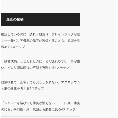
最近の投稿
腸活しているのに、疲れ・肌荒れ・ブレインフォグが続
く——腸バリア機能の低下が関係することも。原因を見
極める4ステップ
「除菌成功」と言われたのに、まだ疲れやすい・胃が重
い。ピロリ菌除菌後の不調を整理する4ステップ
血液検査で「正常」でも安心しきれない。マグネシウム
と脳の健康を考える4ステップ
「シャワーを浴びても体臭が消えない」——口臭・体臭
のにおいを口腔・腸・代謝から順番に見る4ステップ