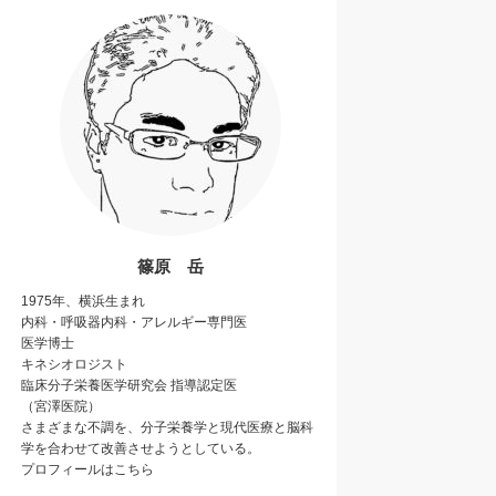
篠原 岳
1975年、横浜生まれ
内科・呼吸器内科・アレルギー専門医
医学博士
キネシオロジスト
臨床分子栄養医学研究会
指導認定医
（宮澤医院）
さまざまな不調を、分子栄養学と現代医療と
脳科
学
を合わせて改善させようとしている。
プロフィールは
こちら