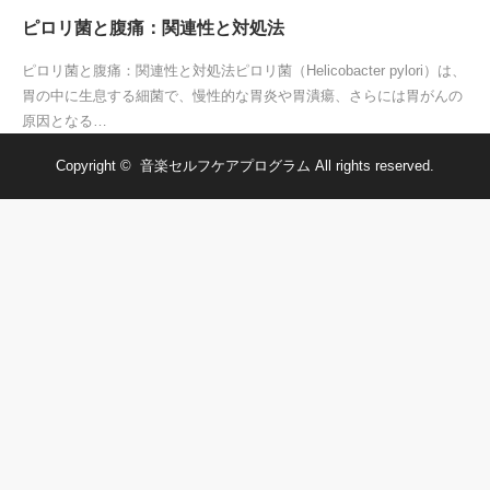
ピロリ菌と腹痛：関連性と対処法
ピロリ菌と腹痛：関連性と対処法ピロリ菌（Helicobacter pylori）は、
胃の中に生息する細菌で、慢性的な胃炎や胃潰瘍、さらには胃がんの
原因となる…
Copyright ©
音楽セルフケアプログラム
All rights reserved.