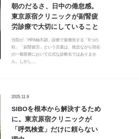
朝のだるさ、日中の倦怠感。
東京原宿クリニックが副腎疲
労診療で大切にしていること
当院が「HPA軸不調」診療で最優先する「6つの
柱」「副腎疲労」という言葉は、残念ながら現在
の一般医療において公式な診断名ではありませ
ん。しかし…
2025.11.9
SIBOを根本から解決するため
に。東京原宿クリニックが
「呼気検査」だけに頼らない