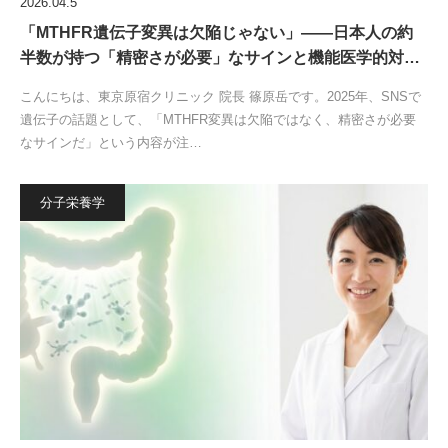
2026.04.5
「MTHFR遺伝子変異は欠陥じゃない」——日本人の約
半数が持つ「精密さが必要」なサインと機能医学的対…
こんにちは、東京原宿クリニック 院長 篠原岳です。2025年、SNSで
遺伝子の話題として、「MTHFR変異は欠陥ではなく、精密さが必要
なサインだ」という内容が注…
分子栄養学