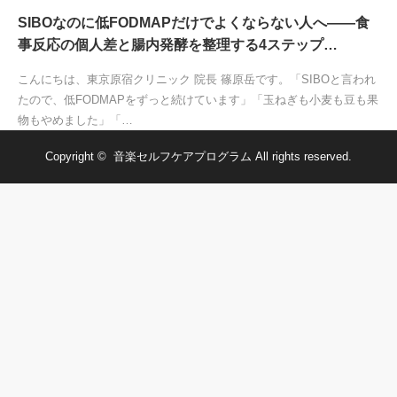
SIBOなのに低FODMAPだけでよくならない人へ——食
事反応の個人差と腸内発酵を整理する4ステップ…
こんにちは、東京原宿クリニック 院長 篠原岳です。「SIBOと言われ
たので、低FODMAPをずっと続けています」「玉ねぎも小麦も豆も果
物もやめました」「…
Copyright ©
音楽セルフケアプログラム
All rights reserved.