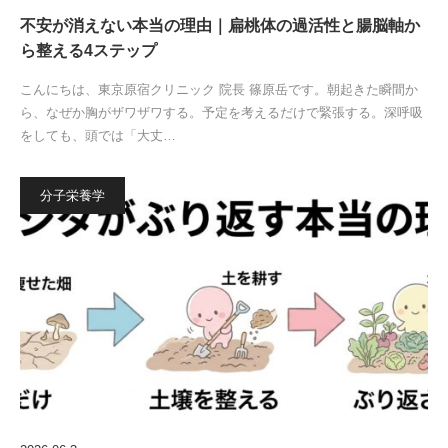
不安が消えない本当の理由｜扁桃体の過活性と腸脳軸か
ら整える4ステップ
こんにちは、東京原宿クリニック 院長 篠原岳です。朝起きた瞬間か
ら、なぜか胸がザワザワする。予定を考えるだけで緊張する。深呼吸
をしても、頭では「大丈…
分子栄養学