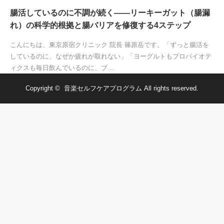
腸活しているのに不調が続く——リーキーガット（腸漏
れ）の科学的根拠と腸バリアを修復する4ステップ
こんにちは、東京原宿クリニック 院長 篠原岳です。「ずっと腸活を
しているのに、なぜか疲れが取れない」「ヨーグルトもプロバイオテ
ィクスも毎日飲んでいるのに、ブ…
Copyright ©
音楽セルフケアプログラム
All rights reserved.