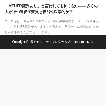
「MTHFR変異あり」と言われても怖くない——多くの
人が持つ遺伝子変異と機能性医学的ケア
こんにちは、東京原宿クリニック 院長 篠原岳です。遺伝子検査を受
けて「MTHFR変異があります」と言われ、不安そうに相談にいらっ
しゃる患者さんが増えています。…
Copyright ©
音楽セルフケアプログラム
All rights reserved.