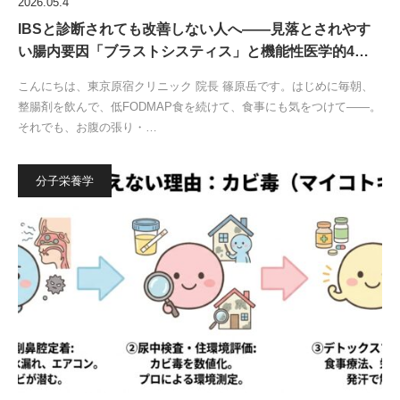
2026.05.4
IBSと診断されても改善しない人へ——見落とされやす
い腸内要因「ブラストシスティス」と機能性医学的4…
こんにちは、東京原宿クリニック 院長 篠原岳です。はじめに毎朝、
整腸剤を飲んで、低FODMAP食を続けて、食事にも気をつけて——。
それでも、お腹の張り・…
分子栄養学