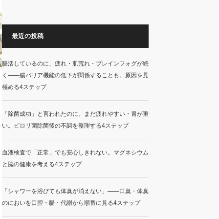
最近の投稿
腸活しているのに、疲れ・肌荒れ・ブレインフォグが続
く——腸バリア機能の低下が関係することも。原因を見
極める4ステップ
「除菌成功」と言われたのに、まだ疲れやすい・胃が重
い。ピロリ菌除菌後の不調を整理する4ステップ
血液検査で「正常」でも安心しきれない。マグネシウム
と脳の健康を考える4ステップ
「シャワーを浴びても体臭が消えない」——口臭・体臭
のにおいを口腔・腸・代謝から順番に見る4ステップ