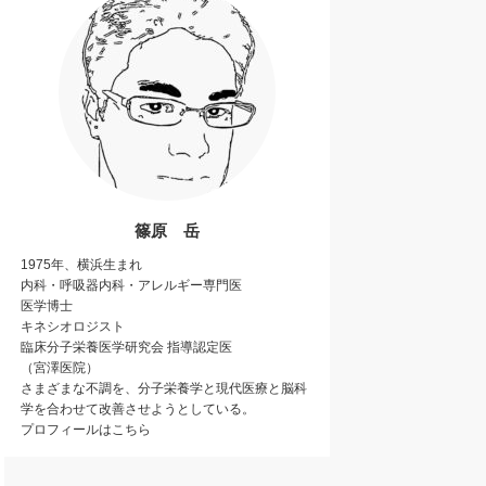
篠原 岳
1975年、横浜生まれ
内科・呼吸器内科・アレルギー専門医
医学博士
キネシオロジスト
臨床分子栄養医学研究会
指導認定医
（宮澤医院）
さまざまな不調を、分子栄養学と現代医療と
脳科
学
を合わせて改善させようとしている。
プロフィールは
こちら