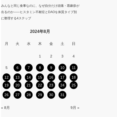
みんなと同じ食事なのに、なぜ自分だけ頭痛・蕁麻疹が
出るのか——ヒスタミン不耐症とDAOを体質タイプ別
に整理する4ステップ
2024年8月
月
火
水
木
金
土
日
1
2
3
4
5
6
7
8
9
10
11
12
13
14
15
16
17
18
19
20
21
22
23
24
25
26
27
28
29
30
31
« 8月
9月 »