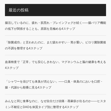
最近の投稿
腸活しているのに、疲れ・肌荒れ・ブレインフォグが続く——腸バリア機能
の低下が関係することも。原因を見極める4ステップ
「除菌成功」と言われたのに、まだ疲れやすい・胃が重い。ピロリ菌除菌後
の不調を整理する4ステップ
血液検査で「正常」でも安心しきれない。マグネシウムと脳の健康を考える
4ステップ
「シャワーを浴びても体臭が消えない」——口臭・体臭のにおいを口腔・
腸・代謝から順番に見る4ステップ
みんなと同じ食事なのに、なぜ自分だけ頭痛・蕁麻疹が出るのか——ヒスタ
ミン不耐症とDAOを体質タイプ別に整理する4ステップ