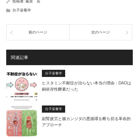
投稿者:
篠原 岳
分子栄養学
前のページ
次のページ
関連記事
分子栄養学
ヒスタミン不耐症が治らない本当の理由：DAOは
銅依存性酵素だった
分子栄養学
副腎疲労と腸カンジダの悪循環を断ち切る革命的
アプローチ