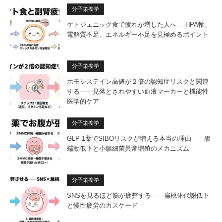
分子栄養学
ケトジェニック食で疲れが増した人へ──HPA軸、
電解質不足、エネルギー不足を見極めるポイント
分子栄養学
ホモシステイン高値が２倍の認知症リスクと関連
する——見落とされやすい血液マーカーと機能性
医学的ケア
分子栄養学
GLP-1薬でSIBOリスクが増える本当の理由——腸
蠕動低下と小腸細菌異常増殖のメカニズム
分子栄養学
SNSを見るほど脳が疲弊する——扁桃体代謝低下
と慢性疲労のカスケード