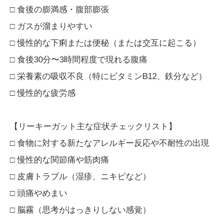
□ 食後の膨満感・腹部膨張
□ ガスが溜まりやすい
□ 慢性的な下痢または便秘（または交互に起こる）
□ 食後30分〜3時間程度で現れる腹痛
□ 栄養素の吸収不良（特にビタミンB12、鉄分など）
□ 慢性的な疲労感
【リーキーガット主な症状チェックリスト】
□ 食物に対する新たなアレルギー反応や不耐性の出現
□ 慢性的な関節痛や筋肉痛
□ 皮膚トラブル（湿疹、ニキビなど）
□ 頭痛やめまい
□ 脳霧（思考がはっきりしない感覚）