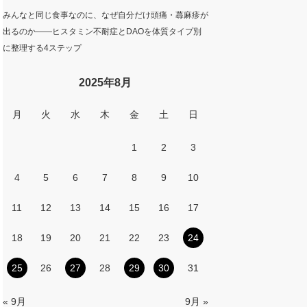
みんなと同じ食事なのに、なぜ自分だけ頭痛・蕁麻疹が
出るのか——ヒスタミン不耐症とDAOを体質タイプ別
に整理する4ステップ
2025年8月
月
火
水
木
金
土
日
1
2
3
4
5
6
7
8
9
10
11
12
13
14
15
16
17
18
19
20
21
22
23
24
25
26
27
28
29
30
31
« 9月
9月 »