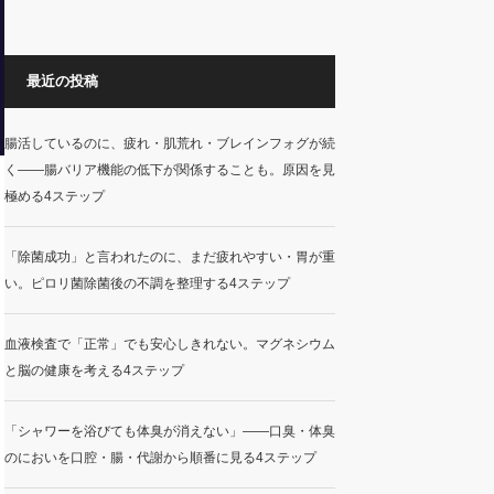
最近の投稿
腸活しているのに、疲れ・肌荒れ・ブレインフォグが続
く——腸バリア機能の低下が関係することも。原因を見
極める4ステップ
「除菌成功」と言われたのに、まだ疲れやすい・胃が重
い。ピロリ菌除菌後の不調を整理する4ステップ
血液検査で「正常」でも安心しきれない。マグネシウム
と脳の健康を考える4ステップ
「シャワーを浴びても体臭が消えない」——口臭・体臭
のにおいを口腔・腸・代謝から順番に見る4ステップ