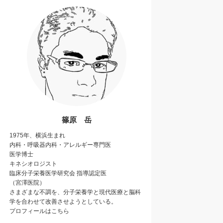
篠原 岳
1975年、横浜生まれ
内科・呼吸器内科・アレルギー専門医
医学博士
キネシオロジスト
臨床分子栄養医学研究会
指導認定医
（宮澤医院）
さまざまな不調を、分子栄養学と現代医療と
脳科
学
を合わせて改善させようとしている。
プロフィールは
こちら