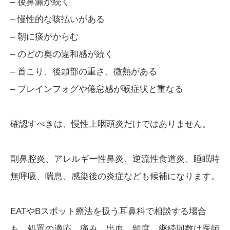
– 後鼻漏が続く
– 慢性的な咳払いがある
– 朝に痰がからむ
– のどの奥の違和感が続く
– 首こり、後頭部の重さ、微熱がある
– ブレインフォグや倦怠感が喉症状と重なる
確認すべきは、慢性上咽頭炎だけではありません。
副鼻腔炎、アレルギー性鼻炎、逆流性食道炎、睡眠時
無呼吸、喘息、感染後の炎症なども候補になります。
EATやBスポット療法を扱う耳鼻科で相談する場合
も、処置の適応、痛み、出血、頻度、継続回数は医師