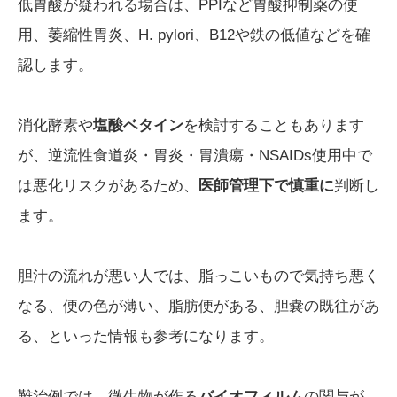
低胃酸が疑われる場合は、PPIなど胃酸抑制薬の使
用、萎縮性胃炎、H. pylori、B12や鉄の低値などを確
認します。
消化酵素や
塩酸ベタイン
を検討することもあります
が、逆流性食道炎・胃炎・胃潰瘍・NSAIDs使用中で
は悪化リスクがあるため、
医師管理下で慎重に
判断し
ます。
胆汁の流れが悪い人では、脂っこいもので気持ち悪く
なる、便の色が薄い、脂肪便がある、胆嚢の既往があ
る、といった情報も参考になります。
難治例では、微生物が作る
バイオフィルム
の関与が、