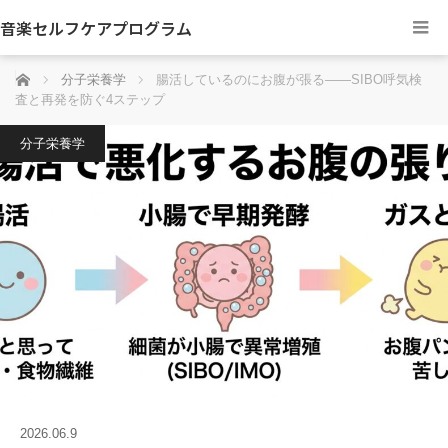
音楽セルフケアプログラム
ホーム
分子栄養学
腸活しているのにお腹が張る——SIBO呼気検
査と再発を防ぐ4ステップ
分子栄養学
2026.06.9