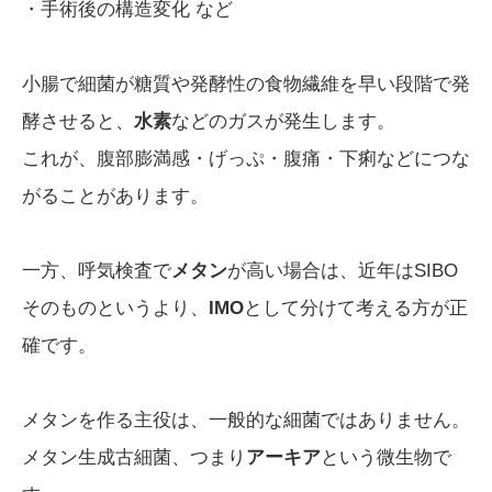
・手術後の構造変化 など
小腸で細菌が糖質や発酵性の食物繊維を早い段階で発
酵させると、
水素
などのガスが発生します。
これが、腹部膨満感・げっぷ・腹痛・下痢などにつな
がることがあります。
一方、呼気検査で
メタン
が高い場合は、近年はSIBO
そのものというより、
IMO
として分けて考える方が正
確です。
メタンを作る主役は、一般的な細菌ではありません。
メタン生成古細菌、つまり
アーキア
という微生物で